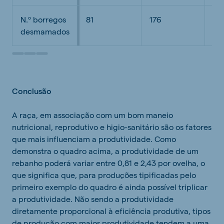
N.º borregos
81
176
24
desmamados
Scroll to Column 2
Scroll to Column 3
Scroll to Column 4
Conclusão
A raça, em associação com um bom maneio
nutricional, reprodutivo e higio-sanitário são os fatores
que mais influenciam a produtividade. Como
demonstra o quadro acima, a produtividade de um
rebanho poderá variar entre 0,81 e 2,43 por ovelha, o
que significa que, para produções tipificadas pelo
primeiro exemplo do quadro é ainda possível triplicar
a produtividade. Não sendo a produtividade
diretamente proporcional à eficiência produtiva, tipos
de produção com maior produtividade tendem a uma