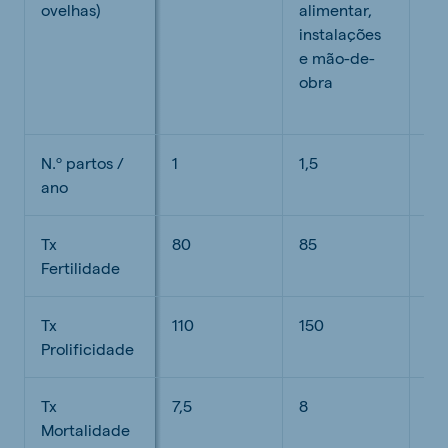
ovelhas)
alimentar,
ge
instalações
ali
e mão-de-
in
obra
e 
ob
N.º partos /
1
1,5
1,5
ano
Tx
80
85
90
Fertilidade
Tx
110
150
20
Prolificidade
Tx
7,5
8
10
Mortalidade