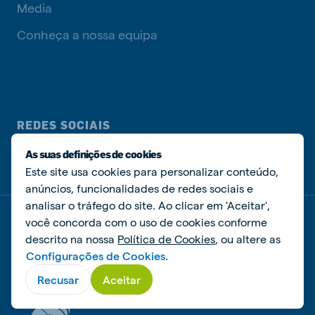
Media
Conheça a nossa equipa
REDES SOCIAIS
As suas definições de cookies
Este site usa cookies para personalizar conteúdo,
anúncios, funcionalidades de redes sociais e
analisar o tráfego do site. Ao clicar em 'Aceitar',
você concorda com o uso de cookies conforme
Política de privacidade
Política de cookies
Livro de Reclamações
Gerir cookies
descrito na nossa
Política de Cookies
, ou altere as
Configurações de Cookies.
© De Heus Nutrição Animal
Recusar
Aceitar