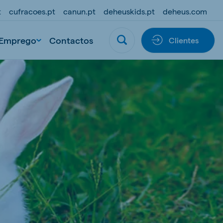
t
cufracoes.pt
canun.pt
deheuskids.pt
deheus.com
Emprego
Contactos
Clientes