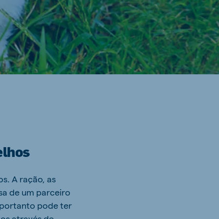
elhos
s. A ração, as
isa de um parceiro
 portanto pode ter
os através de