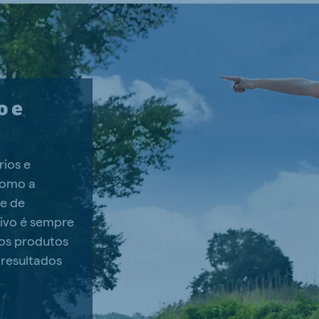
o e
ios e
 como a
de de
tivo é sempre
os produtos
 resultados