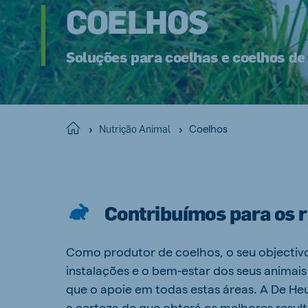
COELHOS
Soluções para coelhas e coelhos de
Coelhos
Home
Nutrição Animal
Contribuímos para os r
Como produtor de coelhos, o seu objectivo
instalações e o bem-estar dos seus animais
que o apoie em todas estas áreas. A De He
a certeza de que obterá os melhores resu