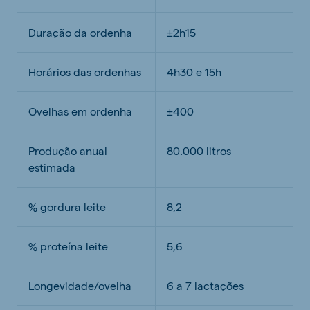
Duração da ordenha
±2h15
Horários das ordenhas
4h30 e 15h
Ovelhas em ordenha
±400
Produção anual
80.000 litros
estimada
% gordura leite
8,2
% proteína leite
5,6
Longevidade/ovelha
6 a 7 lactações