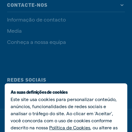
CONTACTE-NOS
Informação de contacto
Media
Conheça a nossa equipa
REDES SOCIAIS
As suas definições de cookies
Este site usa cookies para personalizar conteúdo,
anúncios, funcionalidades de redes sociais e
analisar o tráfego do site. Ao clicar em 'Aceitar',
você concorda com o uso de cookies conforme
Política de privacidade
Política de cookies
Livro de Reclamações
Gerir cookies
descrito na nossa
Política de Cookies
, ou altere as