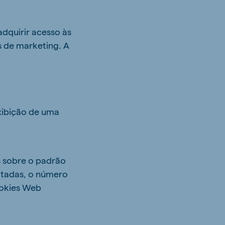
adquirir acesso às
s de marketing. A
xibição de uma
s sobre o padrão
sitadas, o número
ookies Web