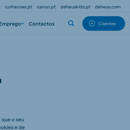
t
cufracoes.pt
canun.pt
deheuskids.pt
deheus.com
Emprego
Contactos
Clientes
m
 que o seu
ookies e de