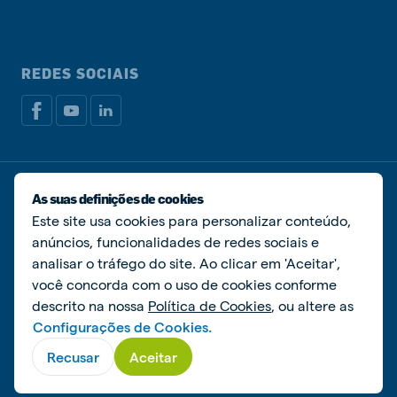
REDES SOCIAIS
Política de privacidade
Política de cookies
As suas definições de cookies
Livro de Reclamações
Gerir cookies
Este site usa cookies para personalizar conteúdo,
anúncios, funcionalidades de redes sociais e
© De Heus Nutrição Animal
analisar o tráfego do site. Ao clicar em 'Aceitar',
você concorda com o uso de cookies conforme
descrito na nossa
Política de Cookies
, ou altere as
Configurações de Cookies.
Recusar
Aceitar