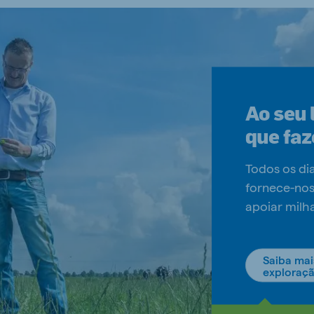
Ao seu 
que faz
Todos os di
fornece-nos
apoiar milh
Saiba mai
exploraç