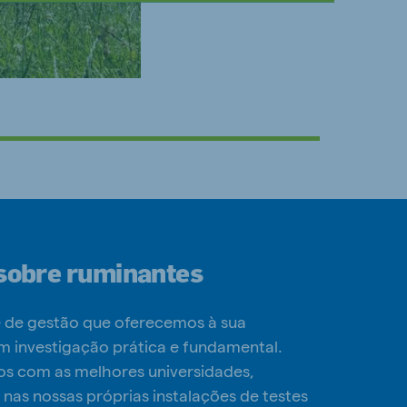
sobre ruminantes
 e de gestão que oferecemos à sua
 investigação prática e fundamental.
s com as melhores universidades,
nas nossas próprias instalações de testes