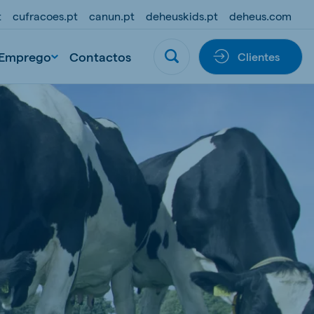
t
cufracoes.pt
canun.pt
deheuskids.pt
deheus.com
Emprego
Contactos
Clientes