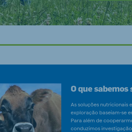
O que sabemos 
As soluções nutricionais
exploração baseiam-se em
Para além de cooperarmo
conduzimos investigação 