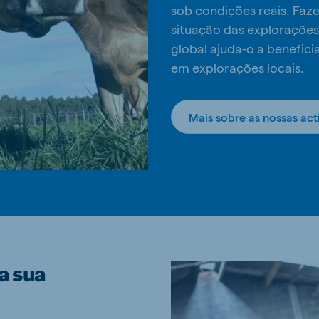
sob condições reais. Faz
situação das explorações
global ajuda-o a benefic
em explorações locais.
Mais sobre as nossas act
a sua