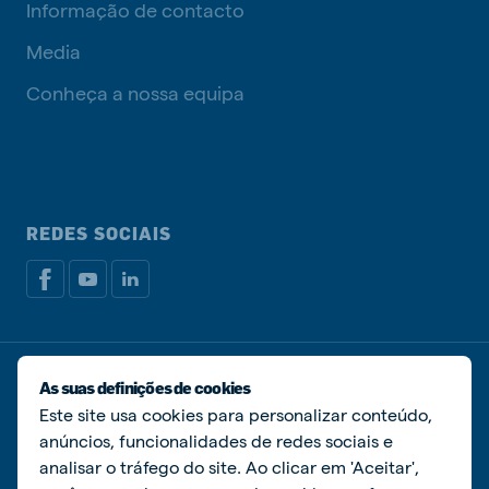
Informação de contacto
Media
Conheça a nossa equipa
REDES SOCIAIS
Política de privacidade
Política de cookies
As suas definições de cookies
Livro de Reclamações
Gerir cookies
Este site usa cookies para personalizar conteúdo,
anúncios, funcionalidades de redes sociais e
© De Heus Nutrição Animal
analisar o tráfego do site. Ao clicar em 'Aceitar',