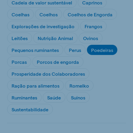
Cadeia de valor sustentável
Caprinos
Coelhas
Coelhos
Coelhos de Engorda
Explorações de investigação
Frangos
Leitões
Nutrição Animal
Ovinos
Pequenos ruminantes
Perus
Poedeiras
Porcas
Porcos de engorda
Prosperidade dos Colaboradores
Ração para alimentos
Romelko
Ruminantes
Saúde
Suínos
Sustentabilidade