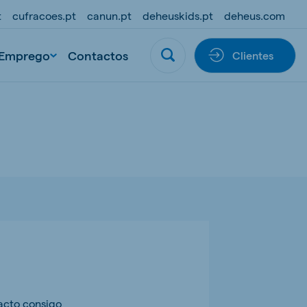
t
cufracoes.pt
canun.pt
deheuskids.pt
deheus.com
Emprego
Contactos
Clientes
acto consigo