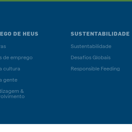
EGO DE HEUS
SUSTENTABILIDADE
ras
Sustentabilidade
s de emprego
Desafios Globais
a cultura
Responsible Feeding
a gente
dizagem &
olvimento