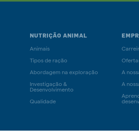
NUTRIÇÃO ANIMAL
EMPR
Animais
Carrei
Tipos de ração
Oferta
Abordagem na exploração
A noss
Investigação &
A noss
Desenvolvimento
Apren
Qualidade
desenv