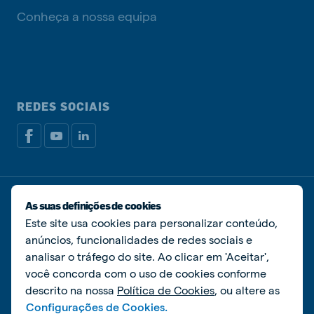
Conheça a nossa equipa
REDES SOCIAIS
Política de privacidade
Política de cookies
As suas definições de cookies
Livro de Reclamações
Gerir cookies
Este site usa cookies para personalizar conteúdo,
anúncios, funcionalidades de redes sociais e
© De Heus Nutrição Animal
analisar o tráfego do site. Ao clicar em 'Aceitar',
você concorda com o uso de cookies conforme
descrito na nossa
Política de Cookies
, ou altere as
Configurações de Cookies.