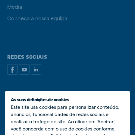
Media
Conheça a nossa equipa
REDES SOCIAIS
Política de privacidade
Política de cookies
As suas definições de cookies
Livro de Reclamações
Gerir cookies
Este site usa cookies para personalizar conteúdo,
anúncios, funcionalidades de redes sociais e
© De Heus Nutrição Animal
analisar o tráfego do site. Ao clicar em 'Aceitar',
você concorda com o uso de cookies conforme