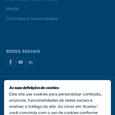
Media
Conheça a nossa equipa
REDES SOCIAIS
Política de privacidade
Política de cookies
As suas definições de cookies
Livro de Reclamações
Gerir cookies
Este site usa cookies para personalizar conteúdo,
anúncios, funcionalidades de redes sociais e
© De Heus Nutrição Animal
analisar o tráfego do site. Ao clicar em 'Aceitar',
você concorda com o uso de cookies conforme