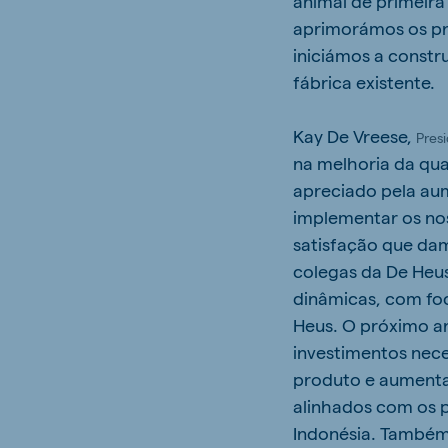
animal de primeira
aprimorámos os pr
iniciámos a constr
fábrica existente.
Kay De Vreese,
Pres
na melhoria da qua
apreciado pela aum
implementar os nos
satisfação que da
colegas da De Heu
dinâmicas, com foc
Heus. O próximo an
investimentos nec
produto e aumenta
alinhados com os p
Indonésia. Também