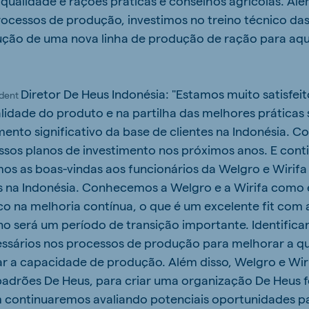
 qualidade e rações práticas e conselhos agrícolas. Alé
ocessos de produção, investimos no treino técnico das
ução de uma nova linha de produção de ração para aqui
Diretor De Heus Indonésia: "Estamos muito satisfei
ident
lidade do produto e na partilha das melhores práticas
ento significativo da base de clientes na Indonésia. 
sos planos de investimento nos próximos anos. E cont
mos as boas-vindas aos funcionários da Welgro e Wirif
s na Indonésia. Conhecemos a Welgro e a Wirifa como
o na melhoria contínua, o que é um excelente fit com 
o será um período de transição importante. Identific
essários nos processos de produção para melhorar a q
r a capacidade de produção. Além disso, Welgro e Wir
adrões De Heus, para criar uma organização De Heus fo
 continuaremos avaliando potenciais oportunidades pa