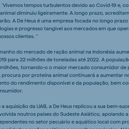
s. ‘Vivemos tempos turbulentos devido ao Covid-19 e, c
animal diminuiu ligeiramente. A longo prazo, acredita
rão. A De Heus é uma empresa focada no longo prazo 
ologias e progresso tangível aos mercados em que ope
ssos clientes. "
amanho do mercado de ração animal na Indonésia aume
19 para 22 milhões de toneladas até 2022. A populaçã
3 milhões, tornando-o o maior mercado consumidor de 
A procura por proteína animal continuará a aumentar 
ento do rendimento disponível e da população, bem 
onsumidor.
e a aquisição da UAB, a De Heus replicou a sua bem-s
lvida noutros países do Sudeste Asiático, apoiando a 
dependentes no setor pecuário e aquático local com p