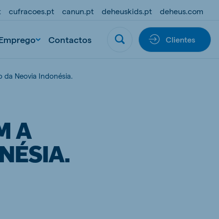
t
cufracoes.pt
canun.pt
deheuskids.pt
deheus.com
Emprego
Contactos
Clientes
o da Neovia Indonésia.
M A
NÉSIA.