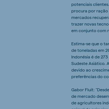
potenciais cliente
procura por ração 
mercados recupera
trazer novas tecn
em conjunto com no
Estima-se que o t
de toneladas em 20
Indonésia é de 27
Sudeste Asiático. 
devido ao crescim
preferências do c
Gabor Fluit: "Desd
de mercado desenvo
de agricultores in