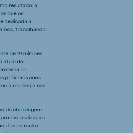
omo resultado, a
mos que os
e dedicada a
ramos, trabalhando
nte de 19 milhões
o atual da
proteína no
nos próximos anos
como à mudança nas
ucedida abordagem
profissionalização
rodutos de ração