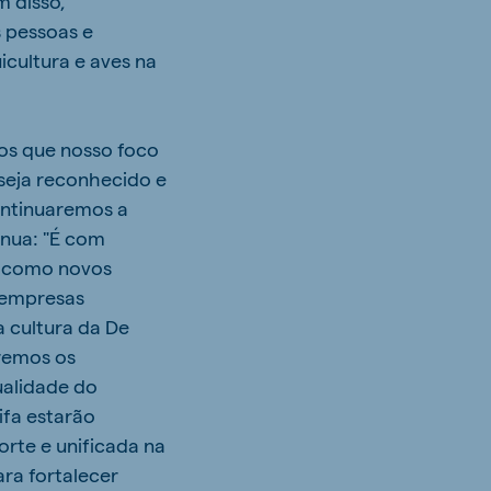
m disso,
 pessoas e
cultura e aves na
tos que nosso foco
 seja reconhecido e
Continuaremos a
inua: "É com
a como novos
 empresas
a cultura da De
aremos os
ualidade do
ifa estarão
rte e unificada na
ra fortalecer