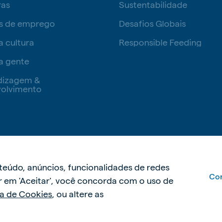
ras
Sustentabilidade
s de emprego
Desafios Globais
a cultura
Responsible Feeding
a gente
dizagem &
olvimento
Política de privacidade
Políti
nteúdo, anúncios, funcionalidades de redes
Con
car em 'Aceitar', você concorda com o uso de
ca de Cookies
, ou altere as