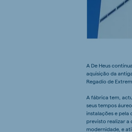
A De Heus continua
aquisição da anti
Regadío de Extrem
A fábrica tem, ac
seus tempos áureos
instalações e pela
previsto realizar a
modernidade, e at