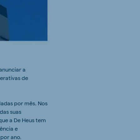
anunciar a
erativas de
ladas por mês. Nos
 das suas
 que a De Heus tem
iência e
 por ano.