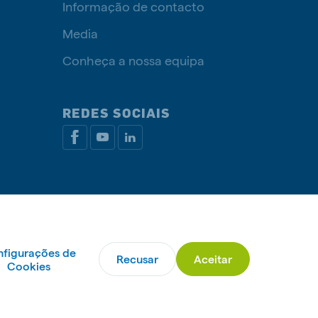
Informação de contacto
Media
Conheça a nossa equipa
REDES SOCIAIS
ca de cookies
Livro de Reclamações
Gerir cookies
figurações de
Recusar
Aceitar
© De Heus Nutrição Animal
Cookies