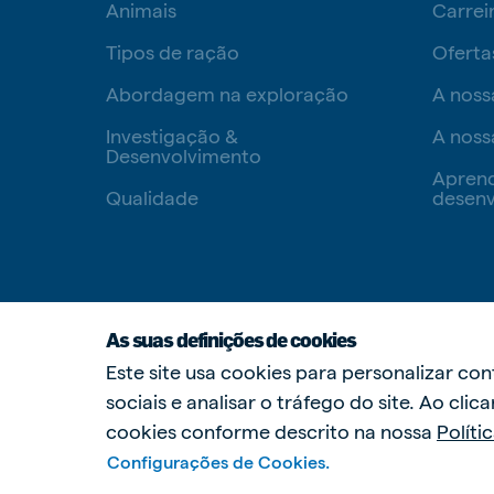
Animais
Carrei
Tipos de ração
Oferta
Abordagem na exploração
A noss
Investigação &
A noss
Desenvolvimento
Apren
Qualidade
desenv
As suas definições de cookies
Este site usa cookies para personalizar co
sociais e analisar o tráfego do site. Ao cli
cookies conforme descrito na nossa
Políti
Configurações de Cookies.