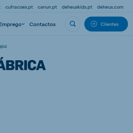
t
cufracoes.pt
canun.pt
deheuskids.pt
deheus.com
Emprego
Contactos
Clientes
ajoz
ÁBRICA
M