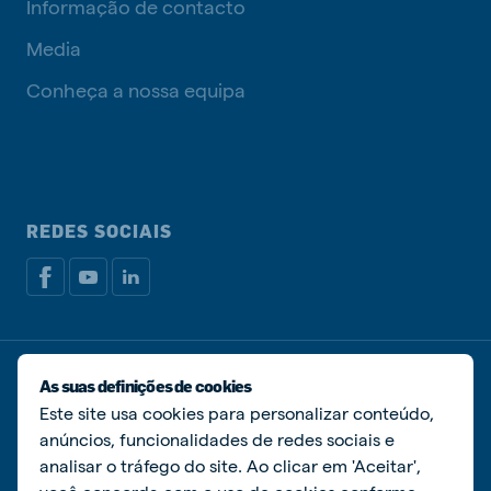
Informação de contacto
Media
Conheça a nossa equipa
REDES SOCIAIS
Política de privacidade
Política de cookies
As suas definições de cookies
Livro de Reclamações
Gerir cookies
Este site usa cookies para personalizar conteúdo,
anúncios, funcionalidades de redes sociais e
© De Heus Nutrição Animal
analisar o tráfego do site. Ao clicar em 'Aceitar',