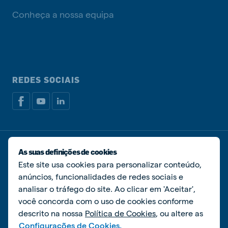
Conheça a nossa equipa
REDES SOCIAIS
Política de privacidade
Política de cookies
As suas definições de cookies
Livro de Reclamações
Gerir cookies
Este site usa cookies para personalizar conteúdo,
anúncios, funcionalidades de redes sociais e
© De Heus Nutrição Animal
analisar o tráfego do site. Ao clicar em 'Aceitar',
você concorda com o uso de cookies conforme
descrito na nossa
Política de Cookies
, ou altere as
Configurações de Cookies.