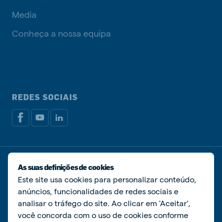
Media
Conheça a nossa equipa
REDES SOCIAIS
Política de privacidade
Política de cookies
As suas definições de cookies
Livro de Reclamações
Gerir cookies
Este site usa cookies para personalizar conteúdo,
anúncios, funcionalidades de redes sociais e
© De Heus Nutrição Animal
analisar o tráfego do site. Ao clicar em 'Aceitar',
você concorda com o uso de cookies conforme