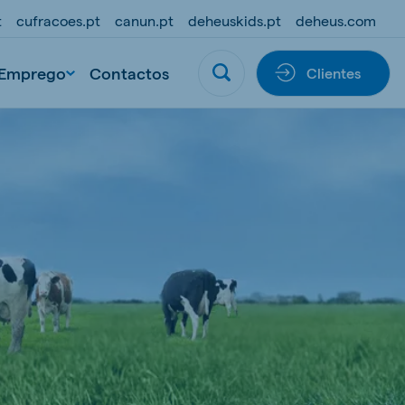
t
cufracoes.pt
canun.pt
deheuskids.pt
deheus.com
Emprego
Contactos
Clientes