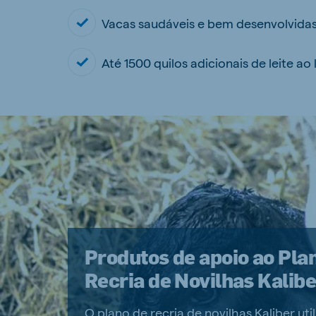
Vacas saudáveis e bem desenvolvida
Até 1500 quilos adicionais de leite ao
Produtos de apoio ao Pla
Recria de Novilhas Kalibe
O plano de recria de novilhas Kaliber util