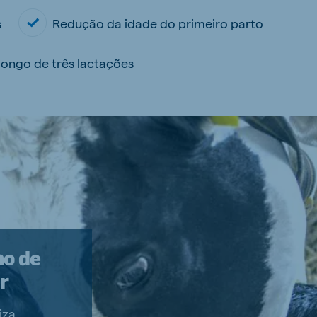
s
Redução da idade do primeiro parto
 longo de três lactações
no de
r
iza